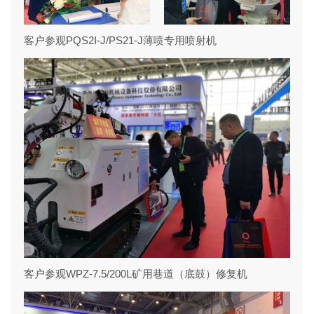
客户参观PQS2I-J/PS21-J薄喷专用喷射机
客户参观WPZ-7.5/200L矿用巷道（底鼓）修复机