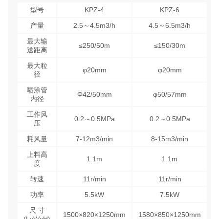
型号
KPZ-4
KPZ-6
产量
2.5～4.5m3/h
4.5～6.5m3/h
最大输
≤250/50m
≤150/30m
送距离
最大粒
φ20mm
φ20mm
径
喷涂管
Φ42/50mm
φ50/57mm
内径
工作风
0.2～0.5MPa
0.2～0.5MPa
压
耗风量
7-12m3/min
8-15m3/min
上料高
1.1m
1.1m
度
转速
11r/min
11r/min
功率
5.5kW
7.5kW
尺 寸
1500×820×1250mm
1580×850×1250mm
(LxWxH)