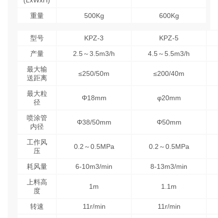
重量
500Kg
600Kg
型号
KPZ-3
KPZ-5
产量
2.5～3.5m3/h
4.5～5.5m3/h
最大输
≤250/50m
≤200/40m
送距离
最大粒
Φ18mm
φ20mm
径
喷涂管
Φ38/50mm
Φ50mm
内径
工作风
0.2～0.5MPa
0.2～0.5MPa
压
耗风量
6-10m3/min
8-13m3/min
上料高
1m
1.1m
度
转速
11r/min
11r/min