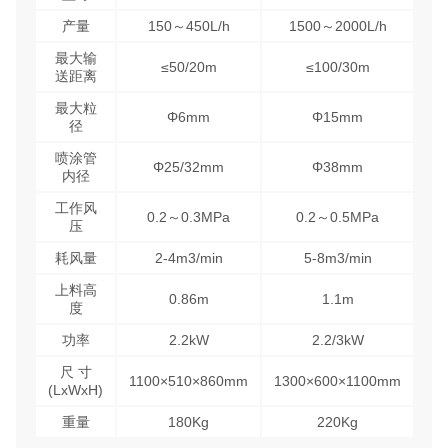
产量
150～450L/h
1500～2000L/h
最大输
≤50/20m
≤100/30m
送距离
最大粒
Φ6mm
Φ15mm
径
喷涂管
Φ25/32mm
Φ38mm
内径
工作风
0.2～0.3MPa
0.2～0.5MPa
压
耗风量
2-4m3/min
5-8m3/min
上料高
0.86m
1.1m
度
功率
2.2kW
2.2/3kW
尺 寸
1100×510×860mm
1300×600×1100mm
(LxWxH)
重量
180Kg
220Kg